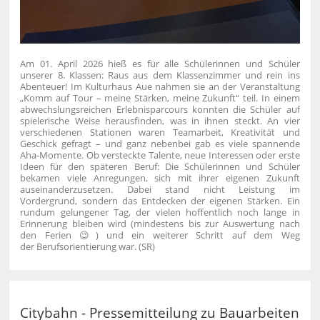
Am 01. April 2026 hieß es für alle Schülerinnen und Schüler
unserer 8. Klassen: Raus aus dem Klassenzimmer und rein ins
Abenteuer!
Im Kulturhaus Aue nahmen sie an der Veranstaltung
„Komm auf Tour – meine Stärken, meine Zukunft“ teil.
In einem
abwechslungsreichen Erlebnisparcours konnten die Schüler auf
spielerische Weise herausfinden, was in ihnen steckt. An vier
verschiedenen Stationen waren Teamarbeit, Kreativität und
Geschick gefragt – und ganz nebenbei gab es viele spannende
Aha-Momente.
Ob versteckte Talente, neue Interessen oder erste
Ideen für den späteren Beruf: Die Schülerinnen und Schüler
bekamen viele Anregungen, sich mit ihrer eigenen Zukunft
auseinanderzusetzen. Dabei stand nicht Leistung im
Vordergrund, sondern das Entdecken der eigenen Stärken.
Ein
rundum gelungener Tag, der vielen hoffentlich noch lange in
Erinnerung bleiben wird (mindestens bis zur Auswertung nach
den Ferien 😉) und ein weiterer Schritt auf dem Weg
der Berufsorientierung war. (SR)
Citybahn - Pressemitteilung zu Bauarbeiten