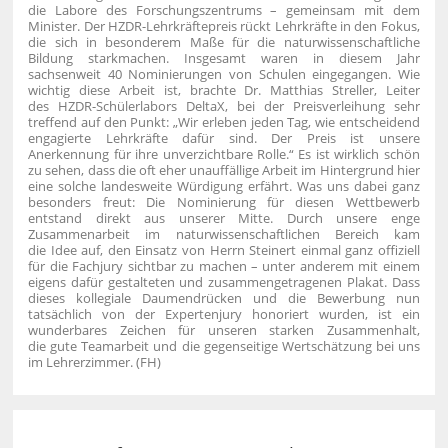
die Labore des Forschungszentrums – gemeinsam mit dem
Minister.
Der HZDR-Lehrkräftepreis rückt Lehrkräfte in den Fokus,
die sich in besonderem Maße für die naturwissenschaftliche
Bildung starkmachen. Insgesamt waren in diesem Jahr
sachsenweit 40 Nominierungen von Schulen eingegangen. Wie
wichtig diese Arbeit ist, brachte Dr. Matthias Streller, Leiter
des HZDR-Schülerlabors DeltaX, bei der Preisverleihung sehr
treffend auf den Punkt: „Wir erleben jeden Tag, wie entscheidend
engagierte Lehrkräfte dafür sind. Der Preis ist unsere
Anerkennung für ihre unverzichtbare Rolle.“ Es ist wirklich schön
zu sehen, dass die oft eher unauffällige Arbeit im Hintergrund hier
eine solche landesweite Würdigung erfährt.
Was uns dabei ganz
besonders freut: Die Nominierung für diesen Wettbewerb
entstand direkt aus unserer Mitte. Durch unsere enge
Zusammenarbeit im naturwissenschaftlichen Bereich kam
die Idee auf, den Einsatz von Herrn Steinert einmal ganz offiziell
für die Fachjury sichtbar zu machen – unter anderem mit einem
eigens dafür gestalteten und zusammengetragenen Plakat.
Dass
dieses kollegiale Daumendrücken und die Bewerbung nun
tatsächlich von der Expertenjury honoriert wurden, ist ein
wunderbares Zeichen für unseren starken Zusammenhalt,
die gute Teamarbeit und die gegenseitige Wertschätzung bei uns
im Lehrerzimmer. (FH)