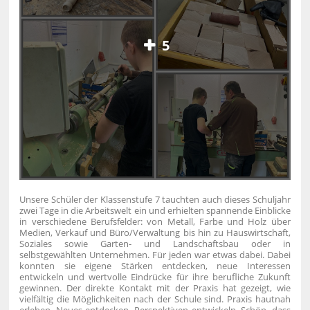
5
Unsere Schüler der Klassenstufe 7 tauchten auch dieses Schuljahr
zwei Tage in die Arbeitswelt ein und erhielten spannende Einblicke
in verschiedene Berufsfelder: von Metall, Farbe und Holz über
Medien, Verkauf und Büro/Verwaltung bis hin zu Hauswirtschaft,
Soziales sowie Garten- und Landschaftsbau oder in
selbstgewählten Unternehmen. Für jeden war etwas dabei.
Dabei
konnten sie eigene Stärken entdecken, neue Interessen
entwickeln und wertvolle Eindrücke für ihre berufliche Zukunft
gewinnen. Der direkte Kontakt mit der Praxis hat gezeigt, wie
vielfältig die Möglichkeiten nach der Schule sind.
Praxis hautnah