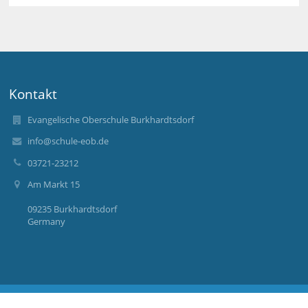
Kontakt
Evangelische Oberschule Burkhardtsdorf
info@schule-eob.de
03721-23212
Am Markt 15
09235 Burkhardtsdorf
Germany
Barrierefreie Einstellungen