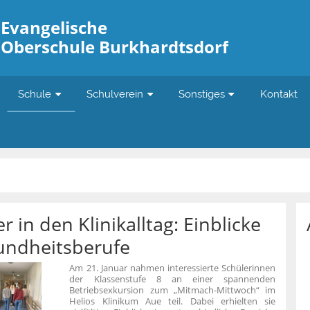
Evangelische
Oberschule Burkhardtsdorf
Schule
Schulverein
Sonstiges
Kontakt
in den Klinikalltag: Einblicke
undheitsberufe
Am 21. Januar nahmen interessierte Schülerinnen
der Klassenstufe 8 an einer spannenden
Betriebsexkursion zum „Mitmach-Mittwoch“ im
Helios Klinikum Aue teil. Dabei erhielten sie