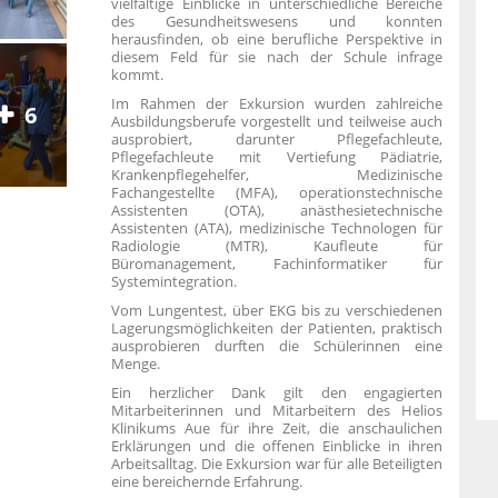
vielfältige Einblicke in unterschiedliche Bereiche
des Gesundheitswesens und konnten
herausfinden, ob eine berufliche Perspektive in
diesem Feld für sie nach der Schule infrage
kommt.
Im Rahmen der Exkursion wurden zahlreiche
6
Ausbildungsberufe vorgestellt und teilweise auch
ausprobiert, darunter Pflegefachleute,
Pflegefachleute mit Vertiefung Pädiatrie,
Krankenpflegehelfer, Medizinische
Fachangestellte (MFA), operationstechnische
Assistenten (OTA), anästhesietechnische
Assistenten (ATA), medizinische Technologen für
Radiologie (MTR), Kaufleute für
Büromanagement, Fachinformatiker für
Systemintegration.
Vom Lungentest, über EKG bis zu verschiedenen
Lagerungsmöglichkeiten der Patienten, praktisch
ausprobieren durften die Schülerinnen eine
Menge.
Ein herzlicher Dank gilt den engagierten
Mitarbeiterinnen und Mitarbeitern des Helios
Klinikums Aue für ihre Zeit, die anschaulichen
Erklärungen und die offenen Einblicke in ihren
Arbeitsalltag. Die Exkursion war für alle Beteiligten
eine bereichernde Erfahrung.