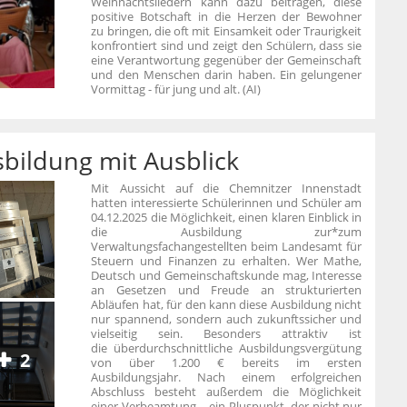
Weihnachtsliedern kann dazu beitragen, diese
positive Botschaft in die Herzen der Bewohner
zu bringen, die oft mit Einsamkeit oder Traurigkeit
konfrontiert sind und zeigt den Schülern, dass sie
eine Verantwortung gegenüber der Gemeinschaft
und den Menschen darin haben. Ein
gelungener
Vormittag - für jung und alt. (AI)
usbildung mit Ausblick
Mit Aussicht auf die Chemnitzer Innenstadt
hatten interessierte Schülerinnen und Schüler am
04.12.2025 die Möglichkeit, einen klaren Einblick in
die Ausbildung zur*zum
Verwaltungsfachangestellten beim Landesamt für
Steuern und Finanzen zu erhalten. Wer Mathe,
Deutsch und Gemeinschaftskunde mag, Interesse
an Gesetzen und Freude an strukturierten
Abläufen hat, für den kann diese Ausbildung nicht
nur spannend, sondern auch zukunftssicher und
vielseitig sein. Besonders attraktiv ist
die überdurchschnittliche Ausbildungsvergütung
2
von über 1.200 € bereits im ersten
Ausbildungsjahr. Nach einem erfolgreichen
Abschluss besteht außerdem die Möglichkeit
einer Verbeamtung – ein Pluspunkt, der nicht nur