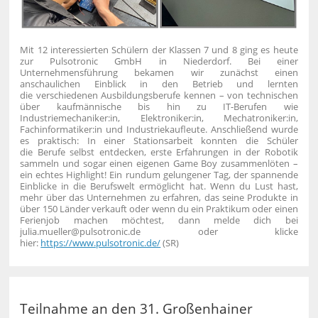
Mit 12 interessierten Schülern der Klassen 7 und 8 ging es heute
zur Pulsotronic GmbH in Niederdorf.
Bei einer
Unternehmensführung bekamen wir zunächst einen
anschaulichen Einblick in den Betrieb und lernten
die verschiedenen Ausbildungsberufe kennen – von technischen
über kaufmännische bis hin zu IT-Berufen wie
Industriemechaniker:in, Elektroniker:in, Mechatroniker:in,
Fachinformatiker:in und Industriekaufleute.
Anschließend wurde
es praktisch: In einer Stationsarbeit konnten die Schüler
die Berufe selbst entdecken, erste Erfahrungen in der Robotik
sammeln und sogar einen eigenen Game Boy zusammenlöten –
ein echtes Highlight!
Ein rundum gelungener Tag, der spannende
Einblicke in die Berufswelt ermöglicht hat.
Wenn du Lust hast,
mehr über das Unternehmen zu erfahren, das seine Produkte in
über 150 Länder verkauft oder wenn du ein Praktikum oder einen
Ferienjob machen möchtest, dann melde dich bei
julia.mueller@pulsotronic.de oder klicke
hier:
https://www.pulsotronic.de/
(SR)
Teilnahme an den 31. Großenhainer