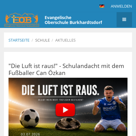
ANMELDEN
Evangelische
Oberschule Burkhardtsdorf
STARTSEITE
/
SCHULE
/
AKTUELLES
Aktuelles
"Die Luft ist raus!" - Schulandacht mit dem
Fußballer Can Özkan