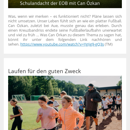
Was, wenn wir merken – es funktioniert nicht? Pläne lassen sich
nicht umsetzen. Unser Leben fühlt sich an wie ein platter Fußball.
Can Özkan, zuletzt bei Aue, musste genau das erleben. Durch
einen Kreuzbandriss endete seine Fußballerlaufbahn unerwartet
und viel zu früh …
Was Can Örkan zu diesem Thema zu sagen hat,
könnt ihr unter dem folgenden Link nachhören und
sehen.
https://www.youtube.com/watch?v=YgIig9-gQ3s
(TM)
Laufen für den guten Zweck