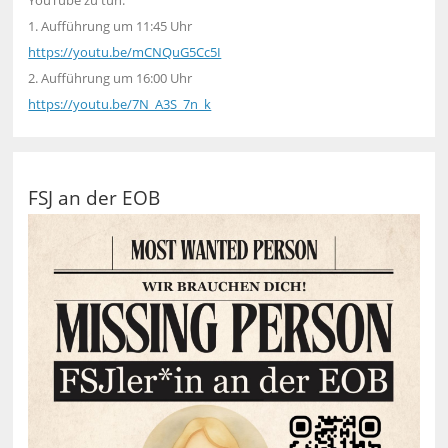
YouTube zu tun.
1. Aufführung um 11:45 Uhr
https://youtu.be/mCNQuG5Cc5I
2. Aufführung um 16:00 Uhr
https://youtu.be/7N_A3S_7n_k
FSJ an der EOB