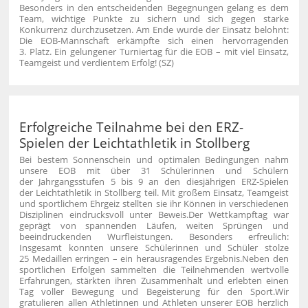
Besonders in den entscheidenden Begegnungen gelang es dem
Team, wichtige Punkte zu sichern und sich gegen starke
Konkurrenz durchzusetzen.
Am Ende wurde der Einsatz belohnt:
Die EOB-Mannschaft erkämpfte sich einen hervorragenden
3. Platz.
Ein gelungener Turniertag für die EOB – mit viel Einsatz,
Teamgeist und verdientem Erfolg! (SZ)
Erfolgreiche Teilnahme bei den ERZ-
Spielen der Leichtathletik in Stollberg
Bei bestem Sonnenschein und optimalen Bedingungen nahm
unsere EOB mit über 31 Schülerinnen und Schülern
der Jahrgangsstufen 5 bis 9 an den diesjährigen ERZ-Spielen
der Leichtathletik in Stollberg teil. Mit großem Einsatz, Teamgeist
und sportlichem Ehrgeiz stellten sie ihr Können in verschiedenen
Disziplinen eindrucksvoll unter Beweis.
Der Wettkampftag war
geprägt von spannenden Läufen, weiten Sprüngen und
beeindruckenden Wurfleistungen. Besonders erfreulich:
Insgesamt konnten unsere Schülerinnen und Schüler stolze
25 Medaillen erringen – ein herausragendes Ergebnis.
Neben den
sportlichen Erfolgen sammelten die Teilnehmenden wertvolle
Erfahrungen, stärkten ihren Zusammenhalt und erlebten einen
Tag voller Bewegung und Begeisterung für den Sport.
Wir
gratulieren allen Athletinnen und Athleten unserer EOB herzlich