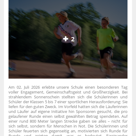
2
Am 02. Juli 2026 erlebte unsere Schule einen besonderen Tag
voller Engagement, Gemeinschaftsgeist und Großherzigkeit. Bei
strahlendem Sonnenschein stellten sich die Schülerinnen und
Schüler der Klassen 5 bis 7 einer sportlichen Herausforderung: Sie
liefen für den guten Zweck.
Im Vorfeld hatten sich die Läuferinnen
und Läufer auf eigene Initiative hin Sponsoren gesucht, die pro
gelaufener Runde einen selbst gewählten Betrag spendeten. Auf
einer rund 800 Meter langen Strecke gaben sie alles – nicht für
sich selbst, sondern für Menschen in Not.
Die Schülerinnen und
Schüler feuerten sich gegenseitig an, motivierten sich Runde für
Runde und zeigten damit, was es bedeutet, füreinander