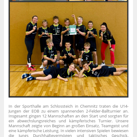
In der Sporthalle am Schlossteich in Chemnitz traten die U14-
Jungen der EOB zu einem spannenden 2-Felder-Ballturnier an.
Insgesamt gingen 12 Mannschaften an den Start und sorgten für
ein abwechslungsreiches und kämpferisches Turnier.
Unsere
Mannschaft zeigte von Beginn an großen Einsatz, Teamgeist und
eine kämpferische Leistung. In vielen intensiven Spielen bewiesen
die Jungs Durchhaltevermögen und taktisches Geschick.