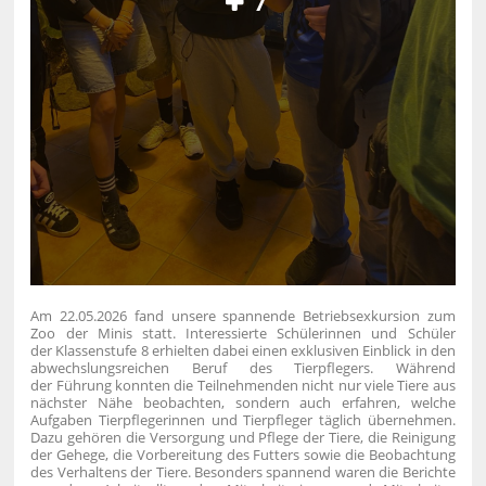
7
Am 22.05.2026 fand unsere spannende Betriebsexkursion zum
Zoo der Minis statt. Interessierte Schülerinnen und Schüler
der Klassenstufe 8 erhielten dabei einen exklusiven Einblick in den
abwechslungsreichen Beruf des Tierpflegers.
Während
der Führung konnten die Teilnehmenden nicht nur viele Tiere aus
nächster Nähe beobachten, sondern auch erfahren, welche
Aufgaben Tierpflegerinnen und Tierpfleger täglich übernehmen.
Dazu gehören die Versorgung und Pflege der Tiere, die Reinigung
der Gehege, die Vorbereitung des Futters sowie die Beobachtung
des Verhaltens der Tiere.
Besonders spannend waren die Berichte